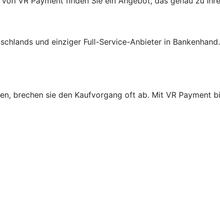
 von VR Payment finden Sie ein Angebot, das genau zu Ihr
schlands und einziger Full-Service-Anbieter in Bankenhand
n, brechen sie den Kaufvorgang oft ab. Mit VR Payment bie