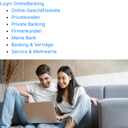
Login OnlineBanking
Online-Geschäftsstelle
Privatkunden
Private Banking
Firmenkunden
Meine Bank
Banking & Verträge
Service & Mehrwerte