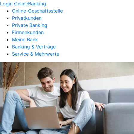
Login OnlineBanking
Online-Geschäftsstelle
Privatkunden
Private Banking
Firmenkunden
Meine Bank
Banking & Verträge
Service & Mehrwerte