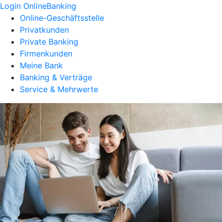
Login OnlineBanking
Online-Geschäftsstelle
Privatkunden
Private Banking
Firmenkunden
Meine Bank
Banking & Verträge
Service & Mehrwerte