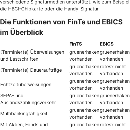
verschiedene Signaturmedien unterstützt, wie zum Beispiel
die HBCI-Chipkarte oder die Handy-Signatur.
Die Funktionen von FinTs und EBICS
im Überblick
FinTS
EBICS
(Terminierte) Überweisungen
gruenerhaken
gruenerhaken
und Lastschriften
vorhanden
vorhanden
gruenerhaken
rotesx
nicht
(Terminierte) Daueraufträge
vorhanden
vorhanden
gruenerhaken
gruenerhaken
Echtzeitüberweisungen
vorhanden
vorhanden
SEPA- und
gruenerhaken
gruenerhaken
Auslandszahlungsverkehr
vorhanden
vorhanden
gruenerhaken
gruenerhaken
Multibankingfähigkeit
vorhanden
vorhanden
Mit Aktien, Fonds und
gruenerhaken
rotesx
nicht