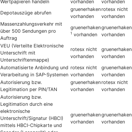
Wertpapieren handeln
vorhanden
vorhanden
gruenerhaken
rotesx
nicht
Depotauszüge abrufen
vorhanden
vorhanden
Massenzahlungsverkehr mit
gruenerhaken
gruenerhaken
über 500 Sendungen pro
1
vorhanden
vorhanden
Auftrag
VEU (Verteilte Elektronische
rotesx
nicht
gruenerhaken
Unterschrift mit
vorhanden
vorhanden
Unterschriftenmappe)
Automatisierte Anbindung und
rotesx
nicht
gruenerhaken
Verarbeitung in SAP-Systemen
vorhanden
vorhanden
Autorisierung bzw.
gruenerhaken
rotesx
nicht
Legitimation per PIN/TAN
vorhanden
vorhanden
Autorisierung bzw.
Legitimation durch eine
elektronische
gruenerhaken
gruenerhaken
Unterschrift/Signatur (HBCI)
vorhanden
vorhanden
mittels HBCI-Chipkarte und