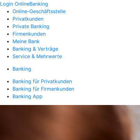
Login OnlineBanking
Online-Geschäftsstelle
Privatkunden
Private Banking
Firmenkunden
Meine Bank
Banking & Verträge
Service & Mehrwerte
Banking
Banking für Privatkunden
Banking für Firmenkunden
Banking App